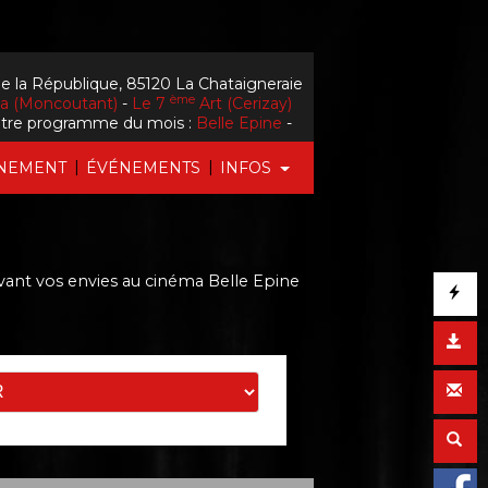
e la République, 85120 La Chataigneraie
ème
la (Moncoutant)
-
Le 7
Art (Cerizay)
tre programme du mois :
Belle Epine
-
|
|
NEMENT
ÉVÉNEMENTS
INFOS
vant vos envies
au cinéma Belle Epine