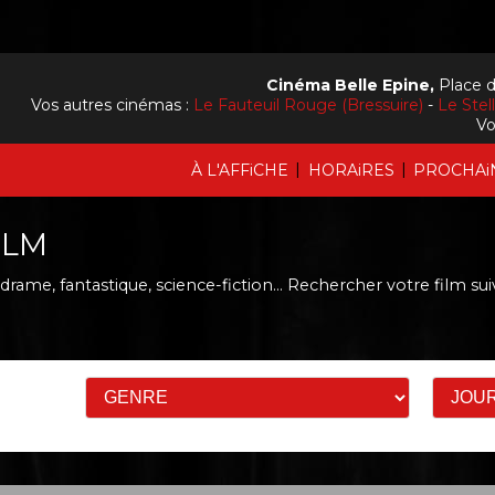
Cinéma Belle Epine,
Place d
Vos autres cinémas :
Le Fauteuil Rouge (Bressuire)
-
Le Stel
Vo
|
|
À L'AFFiCHE
HORAiRES
PROCHAi
ILM
rame, fantastique, science-fiction...
Rechercher votre film sui