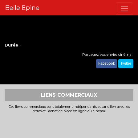
Belle Epine
Durée :
Partagez vos envies cinéma :
Facebook
Twitter
LIENS COMMERCIAUX
Ces liens commerciaux sont totalement indépendants et sans lien avec les
offres et l'achat de place en ligne du cinéma.