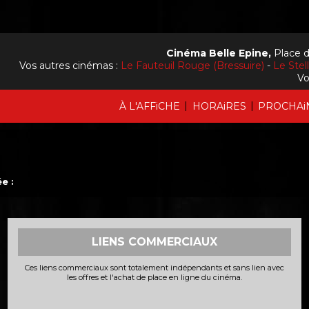
Cinéma Belle Epine,
Place d
Vos autres cinémas :
Le Fauteuil Rouge (Bressuire)
-
Le Stel
Vo
|
|
À L'AFFiCHE
HORAiRES
PROCHAi
e :
LIENS COMMERCIAUX
Ces liens commerciaux sont totalement indépendants et sans lien avec
les offres et l'achat de place en ligne du cinéma.