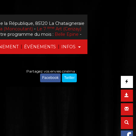
e la République, 85120 La Chataigneraie
ème
la (Moncoutant)
-
Le 7
Art (Cerizay)
tre programme du mois :
Belle Epine
-
|
|
NEMENT
ÉVÉNEMENTS
INFOS
Partagez vos envies cinéma :
Facebook
Twitter