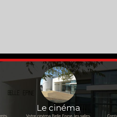
Le cinéma
nts,
Votre cinéma Belle Epine, les salles,
Conta