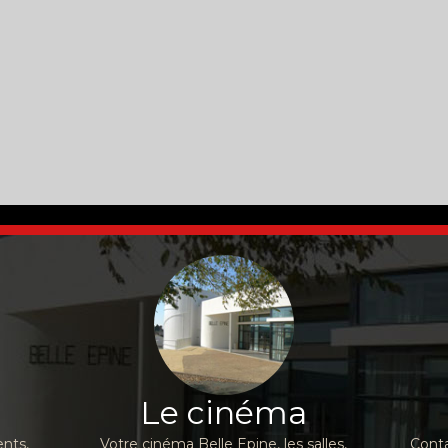
Le cinéma
nts,
Votre cinéma Belle Epine, les salles,
Conta