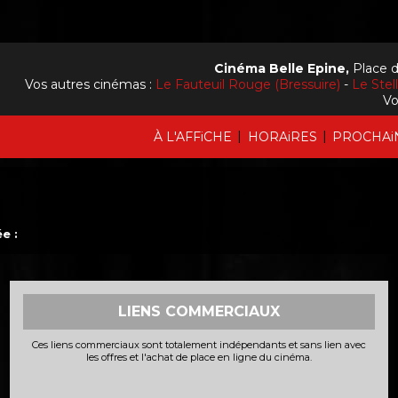
Cinéma Belle Epine,
Place d
Vos autres cinémas :
Le Fauteuil Rouge (Bressuire)
-
Le Stel
Vo
|
|
À L'AFFiCHE
HORAiRES
PROCHAi
e :
LIENS COMMERCIAUX
Ces liens commerciaux sont totalement indépendants et sans lien avec
les offres et l'achat de place en ligne du cinéma.