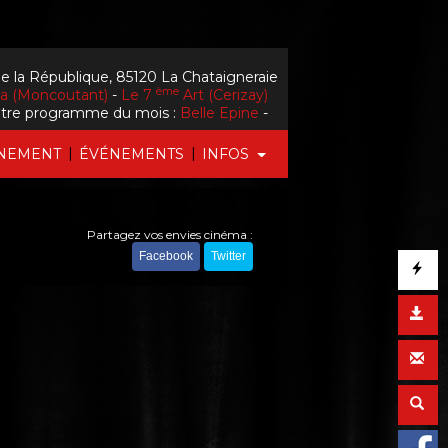
e la République, 85120 La Chataigneraie
ème
la (Moncoutant)
-
Le 7
Art (Cerizay)
tre programme du mois :
Belle Epine
-
|
|
NEMENT
ÉVÉNEMENTS
INFOS
Partagez vos envies cinéma :
Facebook
Twitter