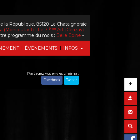
e la République, 85120 La Chataigneraie
ème
la (Moncoutant)
-
Le 7
Art (Cerizay)
tre programme du mois :
Belle Epine
-
|
|
NEMENT
ÉVÉNEMENTS
INFOS
Partagez vos envies cinéma :
Facebook
Twitter