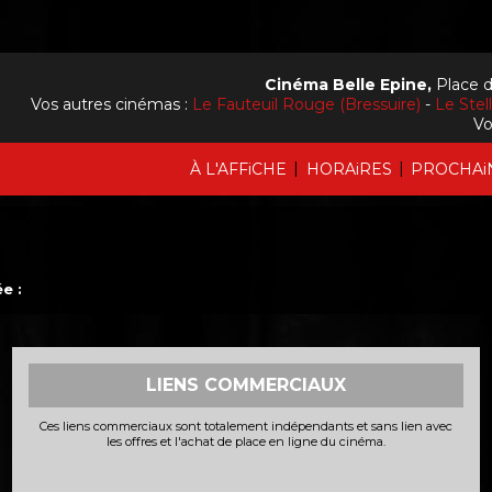
Cinéma Belle Epine,
Place d
Vos autres cinémas :
Le Fauteuil Rouge (Bressuire)
-
Le Stel
Vo
|
|
À L'AFFiCHE
HORAiRES
PROCHAi
e :
LIENS COMMERCIAUX
Ces liens commerciaux sont totalement indépendants et sans lien avec
les offres et l'achat de place en ligne du cinéma.