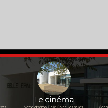
Le cinéma
nts,
Votre cinéma Belle Epine, les salles,
Conta